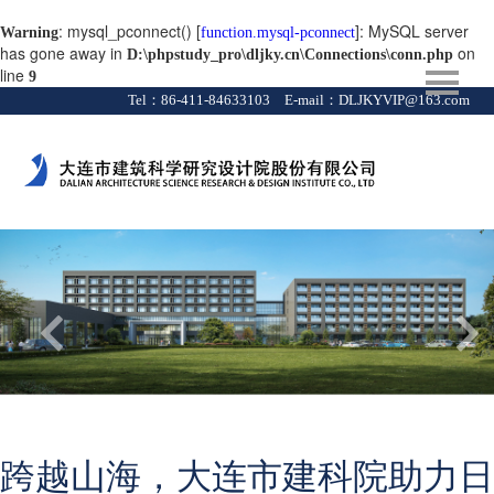
: mysql_pconnect() [
]: MySQL server
Warning
function.mysql-pconnect
has gone away in
on
D:\phpstudy_pro\dljky.cn\Connections\conn.php
line
9
Tel：86-411-84633103 E-mail：
DLJKYVIP@163.com
跨越山海，大连市建科院助力日